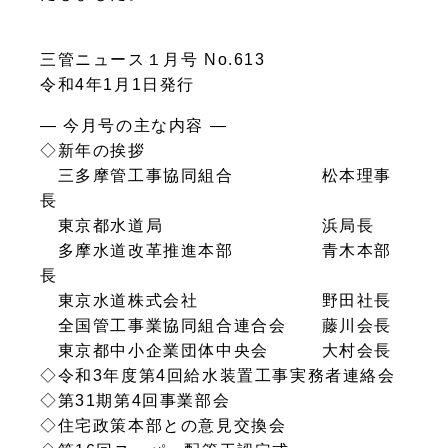
三管ニュース１月号 No.613
令和4年1月1日発行
― 今月号の主な内容 ―
◇新年の挨拶
三多摩管工事協同組合 松本理事
長
東京都水道局 浜局長
多摩水道改革推進本部 青木本部
長
東京水道株式会社 野田社長
全国管工事業協同組合連合会 藤川会長
東京都中小企業団体中央会 大村会長
◇令和3年度第4回給水装置工事実務者連絡会
◇第31期第4回事業部会
◇住宅政策本部との意見交換会