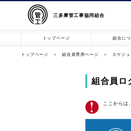
三多摩管工事協同組合
トップページ
組合につ
トップページ
＞
組合員専用ページ
＞
スケジュ
組合員ロ
ここからは