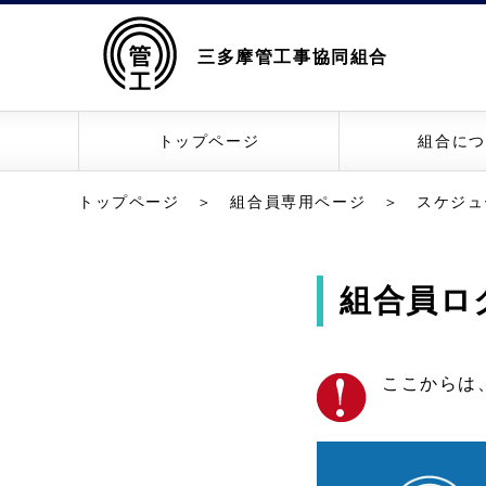
三多摩管工事協同組合
トップページ
組合につ
トップページ
＞
組合員専用ページ
＞
スケジュ
組合員ロ
ここからは