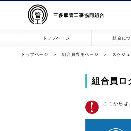
三多摩管工事協同組合
トップページ
組合につ
トップページ
＞
組合員専用ページ
＞
スケジュ
組合員ロ
ここからは