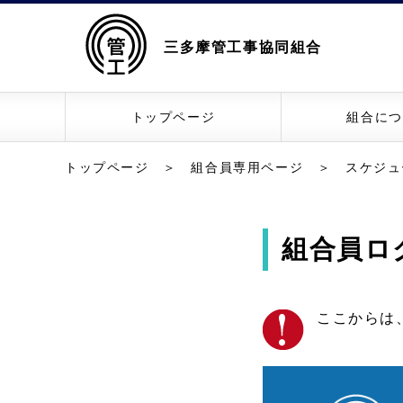
三多摩管工事協同組合
トップページ
組合につ
トップページ
＞
組合員専用ページ
＞
スケジュ
組合員ロ
ここからは