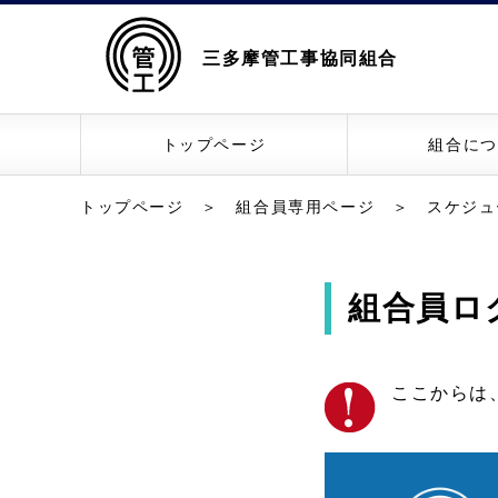
三多摩管工事協同組合
トップページ
組合につ
トップページ
＞
組合員専用ページ
＞
スケジュ
組合員ロ
ここからは