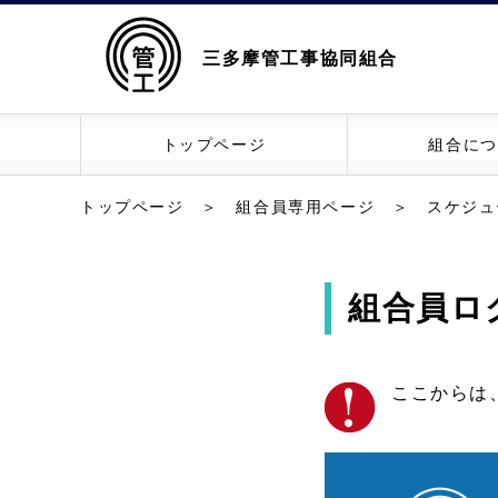
三多摩管工事協同組合
トップページ
組合につ
トップページ
＞
組合員専用ページ
＞
スケジュ
組合員ロ
ここからは